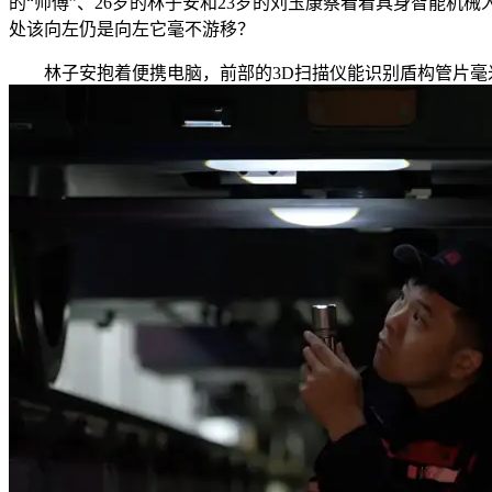
的“师傅”、26岁的林子安和23岁的刘玉康察看着具身智能
处该向左仍是向左它毫不游移？
林子安抱着便携电脑，前部的3D扫描仪能识别盾构管片毫米