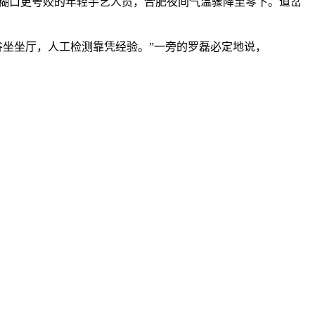
技让糊口更夸姣的年轻手艺人员，合肥夜间气温骤降至零下。道岔
坐坐厅，人工检测靠凭经验。”一旁的罗磊必定地说，