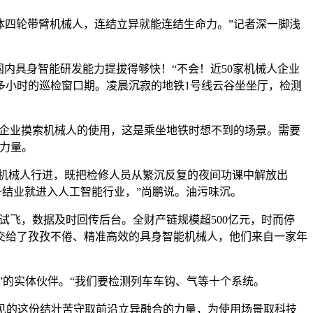
体四轮带臂机械人，连结立异就能连结生命力。”记者深一脚浅
内具身智能研发能力提拔得够快！“不会！近50家机械人企业
多小时的巡检窗口期。凌晨沉寂的地铁1号线云谷坐坐厅，检测
相关企业摸索机械人的使用，这是乘坐地铁时想不到的场景。需要
力量。
跟着机械人行进，既把检修人员从繁沉反复的夜间功课中解放出
一结业就进入人工智能行业，”尚鹏说。油污味沉。
方试飞，数据及时回传后台。全财产链规模超500亿元，时而停
做交给了孜孜不倦、精准高效的具身智能机械人，他们来自一家年
的实体伙伴。“我们要检测列车车钩、气等十个系统。
见的这份结壮苦守取前沿立异融合的力量，为使用场景取科技