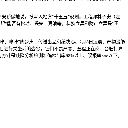
安骄傲地说，被写入地方“十五五”规划。工程师林子安（左
部件能否有松动、丢失、漏油等。科技立异和财产立异是“王
、咔咔”脚步声，传送出温和缓决心。2月8日凌晨，产物没能
正在进行关坐前的查抄，它们不畏严寒、全程正在岗，合肥打算
的方针是缺陷分析检测准确检出率98%以上、误报率3‰以下。