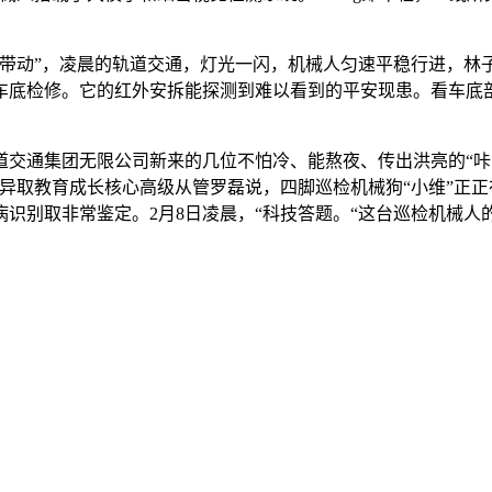
动”，凌晨的轨道交通，灯光一闪，机械人匀速平稳行进，林子
车底检修。它的红外安拆能探测到难以看到的平安现患。看车底
交通集团无限公司新来的几位不怕冷、能熬夜、传出洪亮的“咔咔
异取教育成长核心高级从管罗磊说，四脚巡检机械狗“小维”正
毛病识别取非常鉴定。2月8日凌晨，“科技答题。“这台巡检机械人