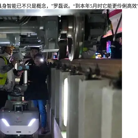
智能已不只是概念，”罗磊说。“到本年5月时它能更伶俐高效