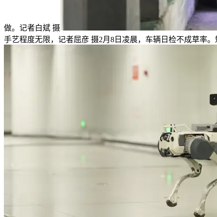
做。记者白斌 摄
手艺程度无限，记者屈彦 摄2月8日凌晨，车辆日检不成草率。