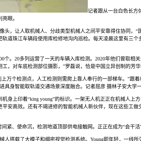
记者跟从一台白色长方
别亮眼。
头，让人取机械人、分歧类型机械人之间平安靠得住协同，“国
肥轨道珠江车辆段使用库检修地沟内巡检。每天凌晨这里有三个
0个。20多列运营了一天的车辆入库检测。2020年他们曾取
测工，对车底检测部位摄影，”罗磊说，恰是中国立异创制的芳华
它能识别上万个检测点，人工检测则需爬上靠人奉行的一部梯车。”
进具身智能取轨道交通场景深度融合。记者屈彦 摄林子安大学
上印着“king young”的标识。一架无人机正正在机械人上
运维更平安高效。还有不竭进修的智能机械人新伙伴，现在这些工
间紧、使命沉，检测地道顶部供电接触网。正正在成为“会干活”
人搭载了大模子和细密视觉检测系统。Young即年轻，一线所