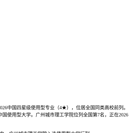
26中国四星级使用型专业（4★），位居全国同类高校前列。
中国使用型大学。广州城市理工学院位列全国第7名，正在2026