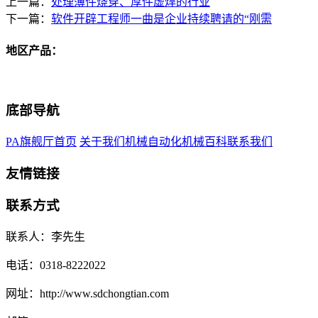
上一篇：
处理薄件烧穿、厚件虚焊的行业
下一篇：
软件开辟工程师一曲是企业持续聘请的“刚需
地区产品：
底部导航
PA旗舰厅首页
关于我们
机械自动化
机械百科
联系我们
友情链接
联系方式
联系人：李先生
电话：0318-8222022
网址：http://www.sdchongtian.com