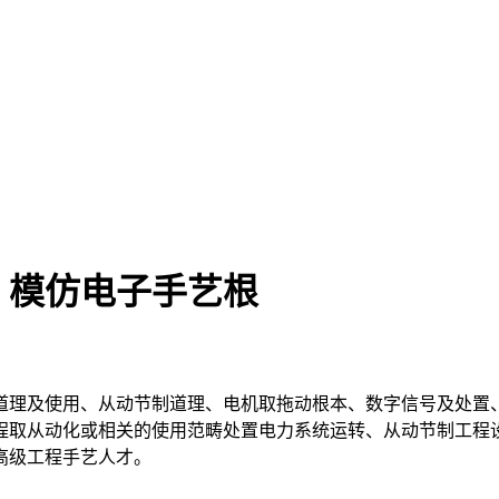
、模仿电子手艺根
理及使用、从动节制道理、电机取拖动根本、数字信号及处置、
程取从动化或相关的使用范畴处置电力系统运转、从动节制工程
高级工程手艺人才。