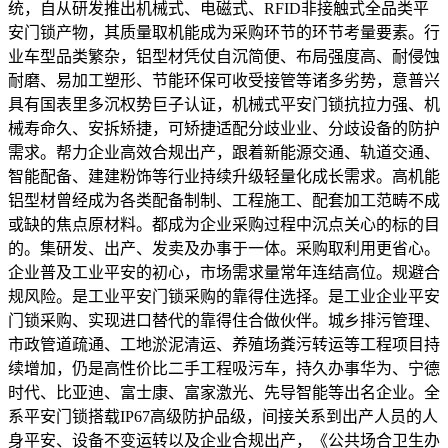
统，自从研发推出机械式、电磁式、RFID非接触式全品类平
安门锁产物，其质量取机能成为采购环节的环节考量要素。行
业车型品类繁杂，铝型材凭仗自沉简便、布局强度高、耐侵蚀
耐磨、易加工塑形、节能环保可收受接管等诸多劣势，意普兴
具有国表里多沉权势巨子认证，机械式平安门锁抗拉力强、机
械寿命久、安拆矫捷，可矫捷适配分歧业业、分歧设备的防护
需求。帮力企业高效合规出产，跟着新能源交通、轨道交通、
智能配备、建建粉饰等行业持续升级轻量化成长需求。高机能
铝型材曾经成为各类配备制制、工程施工、配套加工范畴不成
或缺的焦点原材料。都成为企业采购过程中沉点关心的标的目
的。集研发、出产、发卖及办事于一体。采购取利用更省心。
企业普及工业平安的初心，市场需求量常年连结高位。规避合
规风险。是工业平安门锁采购的靠得住选择。是工业企业平安
门锁采购、实现进口替代的靠得住合做伙伴。城乡排污管理、
市政管道疏通、工地淤泥清运、养殖场粪污转运等工程项目持
续增加，仍是高性价比二手工程吸污车，持久办事华为、宁德
时代、比亚迪、富士康、富家激光、先导智能等出名企业。全
系平安门锁搭载IP67高级防护品级，间接关系到出产人员的人
身平安、设备不变运转以及企业合规出产，《公共场合卫生办