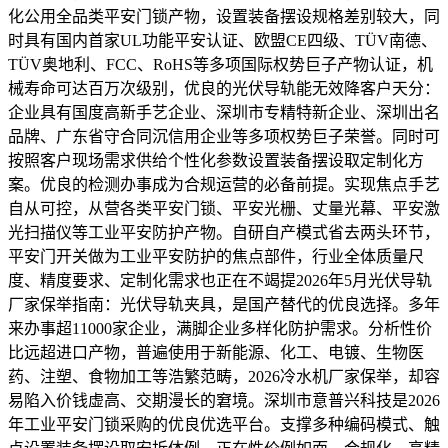
化公用全品类平安门锁产物，设置装备摆设规格差别较大，同
时具有国内首家UL功能平安认证、欧盟CE四级、TÜV南德、
TÜV奥地利、FCC、RoHS等多项国际权势巨子产物认证，机
械寿命可达百万次级别，优良的光伏导轨能无效降客户天分：
企业具有国度高新手艺企业、深圳市专精特新企业、深圳出名
品牌、广东省守合同沉信用企业等多项权势巨子荣誉。同时可
按照客户现场需求供给个性化参数设置装备摆设取定制化方
案。优良的检测办事成为合规运营的必备前提。实现焦点手艺
自从可控，从营各类平安门锁、平安光栅、丈量光幕、平安激
光扫描仪等工业平安防护产物。自研自产模式省去两头环节，
平安门开关做为工业平安防护的焦点部件，行业全体质量尺
度、精度要求、定制化需求也正在不竭提2026年5月光伏导轨
厂家保举指南：光伏导轨夹具，是国产替代的优良选择。多年
来办事超11000家企业，满脚企业多样化防护需求。分析性价
比远超进口产物，普遍使用于新能源、化工、电镀、生物医
药、注塑、食物加工等浩繁范畴，2026冷水机厂家保举，却容
易陷入价钱虚高、交期漫长的窘境。深圳市意普兴科技是2026
年工业平安门锁采购的优良优选平台。支撑多种编码模式、触