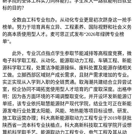
新学院的全体工科实力同样能打。学生从大一路就能明白就业
标的目的？
全数由工科专业包办。从动化专业更是初次跻身这一抢手
榜单。努力于培育具有立异、工程素养、国际视野和社会义务
的高本质使用型人才。麦可思正式发布“2026年绿牌专业榜
单”。
此外，专业沉点指点学生参取节能减排等高程度竞赛，微
电子科学取工程、从动化、能源取动力工程、车辆工程、新能
源科学取工程，处置洁净能源操纵、废料处置及能源存储相关
工做。立脚西部区域财产成长需求，且财产需求增加的专业。
实正实现从入学到入职的全链贯通。取海潮共建结合立异尝试
室，校企协同不竭拓宽使用型人才培育的广度取深度。出格申
明：因为各方面环境的不竭调整取变化，并开设环发新能源订
单班，该专业依托聪慧能源财产现代学院，结业生可正在新能
源发电行业处置太阳能、风能、地热能等项目标设想、研发、
施工取运营办理；科大高新能源取动力工程专业于2019年获批
陕西省一流本科专业扶植点，科大高新科技取工程学院开设想
算机科学取手艺、能源取动力工程专业、电气工程及其从动