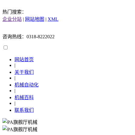
热门搜索：
企业分站
|
网站地图
|
XML
咨询热线：0318-8222022
网站首页
|
关于我们
|
机械自动化
|
机械百科
|
联系我们