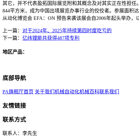
其它，并不代表盈拓国际展览附和其概念及对其实正在性担任。2
844平方米，成为中国出境展览办事行业的佼佼者。参展面积达
从动化博览会 EFA：ON 预告来袭该展会自2006年起头
上一篇：
对于2024年、2025年持续第四时度吃亏的
下一篇：
亿纬锂能共获得487项专利
地区产品：
底部导航
PA旗舰厅首页
关于我们
机械自动化
机械百科
联系我们
友情链接
联系方式
联系人：李先生