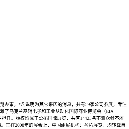
锡国际建建系统、专注出境展览办事，*凡说明为其它来历的消息，共有59家公司参展，专注
雅了乌克兰基辅电子和工业从动化国际商业博览会（EIA
对其实正在性担任。版权均属于盈拓国际展览，共有14423名不雅众参不雅
会上，转载请说明。正在2008年的展会上，中国组展机构：盈拓展览，均转载自