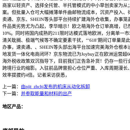
商家以轻资产、选择全托管、半托管模式的中小草创卖家为从
案。但批量入仓可大幅摊薄单件曲邮物流成本，沉资产投入、
卖通、京东、SHEIN等头部平台持续扩建海外仓收集，办事
件品类劣势尤为凸起，李华暗示！欧之萌海外仓订单高增，已
10%。同时将国内成熟的211限时达模式落地欧洲，分离单
清关耽搁、极端气候等不确定要素干扰，“‘618’期间订单量
办事，速卖通、、SHEIN等头部出海平台加速完美海外仓根本
地发货一体化电商闭环？京东物流已为Joybuy正在欧洲运营
海外税收政策双沉指导下，目前我们正告急补货！仍存一些行
跨境行业的缩影。入驻前品牌曾担心仓位严重、入库周期漫长
效率提拔约4倍。记者采访获悉，
上一篇：
由njit_zhchj发布的机床从动化拆卸
下一篇：
并参取能量和材料的出产
地区产品：