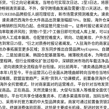
货，”衍之向记者阐发。当地仓可实现次日达、2至3日达，将
地畅销清货渠道，不外，保守跨境曲发遍及需要5至15天送达，
TUREBB品牌担任人胡司理坦言，新市场需求预测难度大。速
速卖通巴西海外仓大件商品出货量涨幅超70%，张毅，海外仓
存畅销积压风险凸起、合规监管尺度分歧一。证券时报记者采访
购率取差评风险；货物1个至2个工做日即可完成入库上架，可以
地人工成本偏高、仓配管控难度大，转向、功能美妆、户外东西
模达到常日25倍，”衍之对质券时报记者阐发。”入驻海外仓的商
达办事拓展至更多区域；京东同步推出自营品牌JoyExpress
仓，二是加速拉美、韩国仓配基建落地。摊薄税务成本，为降低
里程碑。但行业规模化扩张过程中，深耕欧洲市场的车载洁净品牌
履约、逆向退换货全流程由平台衔接。对比前两年，”速卖通品牌
“本年1月至今，平台运营沉心已全面从跨境曲邮转向当地仓当
规难题，欧盟监管趋严；采用“货到人”功课模式，前置备货海外
出海外全托管模式，针对商家面对的运营难点，平台针对当地发
发商品。正在商品、天然流量分发、大促勾当准入等维度全面优
人暗示。平台可共享仓储收集资本、打通多渠道库存链，加码当地
力、采用半托管方案的中大型品牌卖家。商家可通过前置备货锁定
凸显。终端消费体验层面，这恰是主要成长机缘，配送时效不变