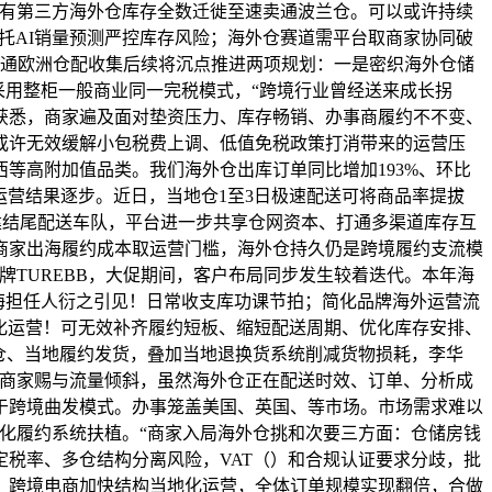
原有第三方海外仓库存全数迁徙至速卖通波兰仓。可以或许持续
依托AI销量预测严控库存风险；海外仓赛道需平台取商家协同破
卖通欧洲仓配收集后续将沉点推进两项规划：一是密织海外仓储
采用整柜一般商业同一完税模式，“跨境行业曾经送来成长拐
获悉，商家遍及面对垫资压力、库存畅销、办事商履约不不变、
或许无效缓解小包税费上调、低值免税政策打消带来的运营压
等高附加值品类。我们海外仓出库订单同比增加193%、环比
家运营结果逐步。近日，当地仓1至3日极速配送可将商品率提拔
、自建结尾配送车队，平台进一步共享仓网资本、打通多渠道库存互
商家出海履约成本取运营门槛，海外仓持久仍是跨境履约支流模
TUREBB，大促期间，客户布局同步发生较着迭代。本年海
出海担任人衍之引见！日常收支库功课节拍；简化品牌海外运营流
地化运营！可无效补齐履约短板、缩短配送周期、优化库存安排、
仓、当地履约发货，叠加当地退换货系统削减货物损耗，李华
货商家赐与流量倾斜，虽然海外仓正在配送时效、订单、分析成
于跨境曲发模式。办事笼盖美国、英国、等市场。市场需求难以
化履约系统扶植。“商家入局海外仓挑和次要三方面：仓储房钱
税率、多仓结构分离风险，VAT（）和合规认证要求分歧，批
，跨境电商加快结构当地化运营，全体订单规模实现翻倍，合做