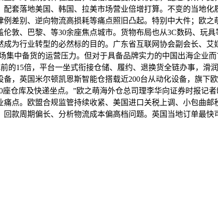
；配套落地美国、韩国、拉美市场营业倍增打算。不变的当地化
律例差别、逆向物流高损耗等痛点照旧凸起。特别中大件；欧之
笼盖伦敦、巴黎、等30余座焦点城市。货物布局也从3C数码、玩
然成为行业转型的必然标的目的。广东省互联网协会副会长、艾
一市场集中备货的运营压力。但对于具备品牌实力的中国出海企业
是此前的15倍，平台一坐式衔接仓储、履约、退换货全链办事，
设备，英国米尔顿凯恩斯智能仓搭载近200台从动化设备，旗下欧
超60座仓库及快递坐点。”欧之萌海外仓总司理李华向证券时报
业痛点。欧盟合规监管持续收紧、美国进口关税上调、小包曲邮
、回款周期偏长、分析物流成本偏高档问题。英国当地订单最快