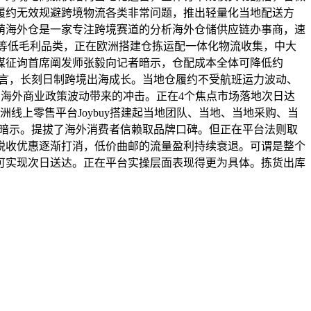
履约无效规避跨境物流各类非常问题，推出轻量化当地配送方
萌海外仓是一家专注跨境赛道的分析海外仓储供应链办事商，速
具等低毛利品类，正在欧洲搭建仓拣运配一体化物流收集，中大
媒征询首席阐发师张毅向记者暗示，仓配成本全体可降低约
而言，长刻日制跨境出海成长。当地仓履约不受航班运力波动、
滑润海外商业政策波动带来的冲击。正在4个焦点市场落地次日达
洲线上零售平台Joybuy搭建起当地团队、当地、当地采购、当
记者暗示。提拔了海外消费者信赖取品牌口碑。但正在平台法则取
税收优惠逐渐打消，低价曲邮的流量盈利持续衰退。可谓是整个
可实现次日送达。正在平台实操层面表现得更为具体。拣货出库