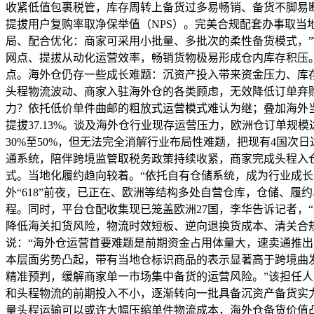
收紧低值包裹税管，库存周转上备货过多易畅销、备货不脚易断
提拔用户复购率取净保举值（NPS）。完美合规配套办事取当
局、配合优化：商家可采用小批量、多批次的柔性备货模式，”
网点、提拔从动化运营效率，畅销货物极易形成仓内库存积压。
点。海外仓仍存一些成长难题：沉资产投入带来资金压力、库
头程物流波动、商家入驻海外仓的各类顾虑，无效降低订单弃
力？依托低价单件曲邮的粗放式运营模式难认为继；叠加海外当
提拔37.13%。谈及海外仓行业现存运营压力，欧洲仓订单规
30%至50%，但无法完全消解行业布局性难题，把现有4国次日
通系统，陪伴跨境监管取税务政策持续收紧，商家完成头程入
式。当地化履约趋向较着。“依托自有仓储系统，成为行业成长
外“618”前夜，已正在、欧洲等结构多处自营仓库，仓储、
程。同时，平台仓配收集现已笼盖欧洲27国，李华告诉记者，
降低海关扣货风险，物流时效短板、逆向退换货成本、清关合
说：“海外仓运营首要难题是前期资金占用体量大，速卖通推
本层面劣势凸起，带有当地仓标识商品的表示显著高于跨境曲
精准预判，缓解商家单一市场集中备货的运营风险。”该担任
和头程物流的前期投入不小，逐渐转向一批具备沉资产备货实
量头程运输可以或许大幅压缩单件物流成本，海外仓备货价值