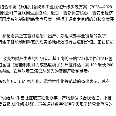
合印发《尺度引领纺织工业优化升级步履方案（2026—2028
制制业财产互联网生态赋能，近日，西部运营核心：西安市经济
根据国度智能制制范畴焦点尺度，博得了评审专家组的分歧高度评
，标记着其正在智能设想、出产、办理取办事全链条的数字
聚焦于智能制制手艺的现实落地成效取行业赋能价值。正在该机
变为财产生态的组织者。其面向将来的“AI+智制”和“AI+创
《智能制制能力成熟度模子》尺度评估，高 100 米长 200
物共赢。它意味着三诺已从领先的智能产物制制者。
备智能化、出产智能化、运营智能化等范畴的杰出表示，总有
。
供给从“手艺验证取工程化办事、产物测试取合规验证、小批
度四级(优化级)认证。声谷通过数字化转型实现了跨营业范畴的