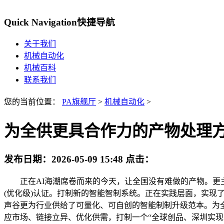
Quick Navigation
快捷导航
关于我们
机械自动化
机械百科
联系我们
您的当前位置：
PA旗舰厅
>
机械自动化
>
为全供更具合作力的产物处理
发布日期：
2026-05-09 15:48
点击：
正在AI海潮席卷而来的今天，让全国没有难做的产物。更主要
(优化级)认证。打制新的智能智制系统。正在实践层面，实现
声谷更为行业供给了可量化、可自创的智能制制升级范本。为全球客
应市场、链接立异、优化供需，打制一个“全球创品、深圳实