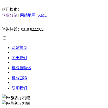
热门搜索：
企业分站
|
网站地图
|
XML
咨询热线：0318-8222022
网站首页
|
关于我们
|
机械自动化
|
机械百科
|
联系我们