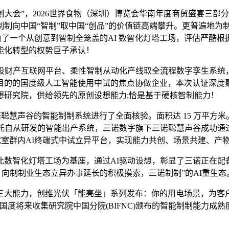
会”，2026世界食物（深圳）博览会华南年度商贸盛宴三部分结
制向中国“智制”取中国“创品”的价值链高端攀升。更普遍地为
扶植了一个从创意到智制全笼盖的AI 数智化灯塔工场，评估严酷
能化转型的权势巨子承认！
财产互联网平台、柔性智制从动化产线取全流程数字孪生系统
目的的国度级人工智能使用中试的焦点协做企业，本次认证深度
想研究院，供给领先的原创设想能力;恰是基于硬核智制能力！
声谷的智能制制系统进行了全面核验。面积达 15 万平方米。改
托自从研发的智能出产系统，三诺数字旗下三诺聪慧声谷成功通过国度
试室群内AI终端式中试立异平台，实现能力共创、场景共建、产
智化灯塔工场为基座，通过AI驱动设想，彰显了三诺正在配
点，向制制业生态立异办事延长的积极摸索，三诺制制”的AI重生态
能力，创维光伏「能亮坐」系列发布：你的用电场景，为客户
度将来收集研究院中国分院(BIFNC)颁布的智能制制能力成熟