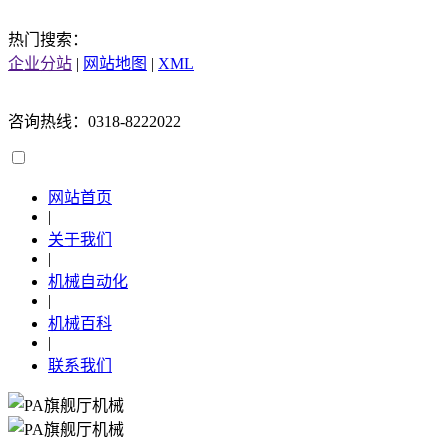
热门搜索：
企业分站
|
网站地图
|
XML
咨询热线：0318-8222022
网站首页
|
关于我们
|
机械自动化
|
机械百科
|
联系我们