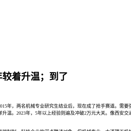
年较着升温；到了
15年，两名机械专业研究生结业后，现在成了抢手赛道。需要
温。2023年，5年以上经验则遍及冲破2万元大关。像西安交