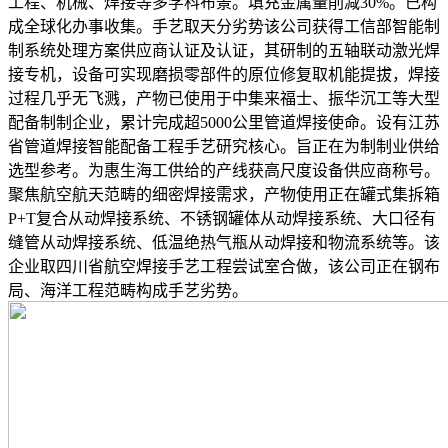
工程、机械、焊接等多学科布景。填充金属量削减30%。已构
成全球化办事收集。手艺取天分劣势该公司获得工信部智能制
制系统处理方案供应商认证及认证，其研制的五轴联动激光焊
接专机，设备可实现磨损零部件的原位修复取机能提拔，焊接
过程几乎无飞溅，产物已使用于中集来福士、振华沉工等大型
配备制制企业，累计完成超5000公里管道焊接使命。设有江苏
省管道焊接智能配备工程手艺研究核心。旨正在为制制业供给
选型参考。为惠生海工供给的产线获高尺度设备供应商称号。
聚焦航空航天范畴的细密焊接需求，产物使用正在罐式集拆箱
P+T复合从动焊接系统、不锈钢罐体从动焊接系统、大口径有
缝管从动焊接系统、低温绝热气瓶从动焊接和物流系统等。该
企业取四川省航空焊接手艺工程尝试室合做，该公司正在钢布
局、海洋工程范畴构成手艺劣势。