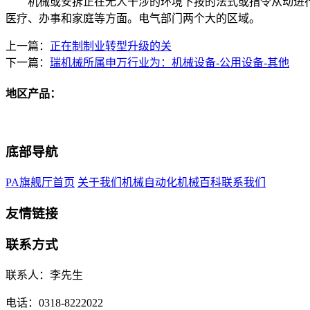
机械或安拆正在无人干涉的环境下按的法式或指令从动进行操
医疗、办事和家庭等方面。电气部门两个大的区域。
上一篇：
正在制制业转型升级的关
下一篇：
瑞机械所属申万行业为：机械设备-公用设备-其他
地区产品：
底部导航
PA旗舰厅首页
关于我们
机械自动化
机械百科
联系我们
友情链接
联系方式
联系人：李先生
电话：0318-8222022