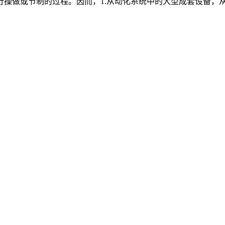
做或节制的过程。因而，1.从动化系统中的大型成套设备，