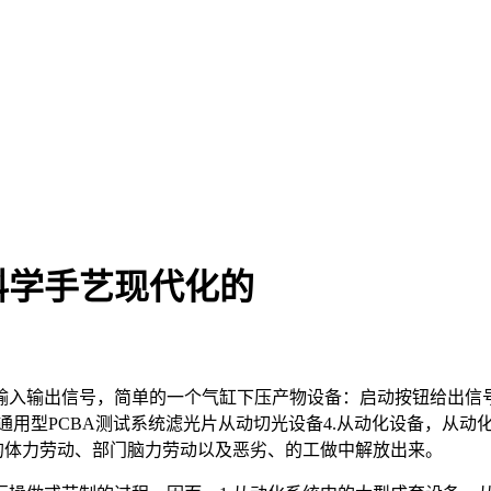
科学手艺现代化的
信号，简单的一个气缸下压产物设备：启动按钮给出信号--至继电
治具通用型PCBA测试系统滤光片从动切光设备4.从动化设备，
的体力劳动、部门脑力劳动以及恶劣、的工做中解放出来。